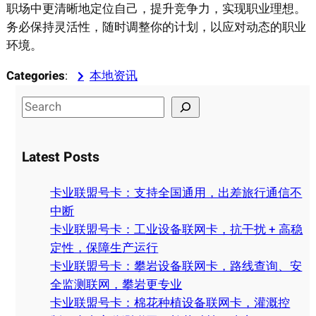
职场中更清晰地定位自己，提升竞争力，实现职业理想。
务必保持灵活性，随时调整你的计划，以应对动态的职业
环境。
Categories
:
本地资讯
S
e
a
Latest Posts
r
c
卡业联盟号卡：支持全国通用，出差旅行通信不
h
中断
卡业联盟号卡：工业设备联网卡，抗干扰 + 高稳
定性，保障生产运行
卡业联盟号卡：攀岩设备联网卡，路线查询、安
全监测联网，攀岩更专业
卡业联盟号卡：棉花种植设备联网卡，灌溉控