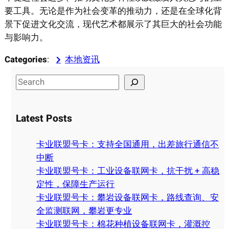
要工具。无论是作为社会变革的推动力，还是在全球化背
景下促进文化交流，现代艺术都展示了其巨大的社会功能
与影响力。
Categories
:
本地资讯
S
e
a
Latest Posts
r
c
卡业联盟号卡：支持全国通用，出差旅行通信不
h
中断
卡业联盟号卡：工业设备联网卡，抗干扰 + 高稳
定性，保障生产运行
卡业联盟号卡：攀岩设备联网卡，路线查询、安
全监测联网，攀岩更专业
卡业联盟号卡：棉花种植设备联网卡，灌溉控