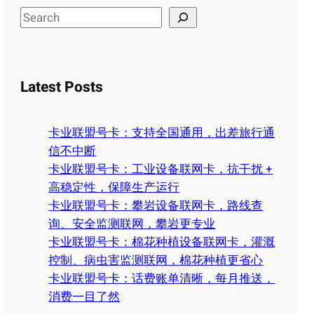
S
e
a
r
Latest Posts
c
h
卡业联盟号卡：支持全国通用，出差旅行通
信不中断
卡业联盟号卡：工业设备联网卡，抗干扰 +
高稳定性，保障生产运行
卡业联盟号卡：攀岩设备联网卡，路线查
询、安全监测联网，攀岩更专业
卡业联盟号卡：棉花种植设备联网卡，灌溉
控制、病虫害监测联网，棉花种植更省心
卡业联盟号卡：话费账单清晰，每月推送，
消费一目了然