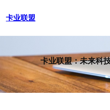
跳
至
内
卡业联盟
容
卡业联盟：未来科技