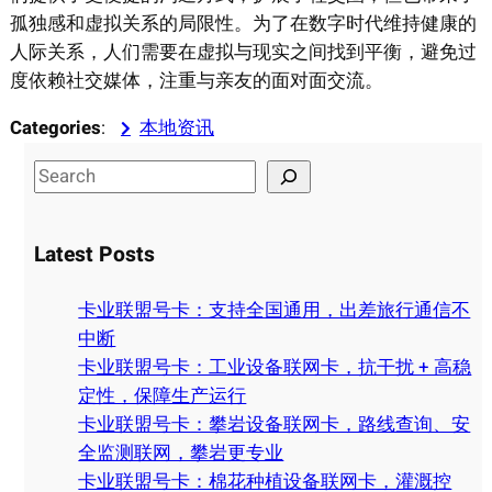
孤独感和虚拟关系的局限性。为了在数字时代维持健康的
人际关系，人们需要在虚拟与现实之间找到平衡，避免过
度依赖社交媒体，注重与亲友的面对面交流。
Categories
:
本地资讯
S
e
a
Latest Posts
r
c
卡业联盟号卡：支持全国通用，出差旅行通信不
h
中断
卡业联盟号卡：工业设备联网卡，抗干扰 + 高稳
定性，保障生产运行
卡业联盟号卡：攀岩设备联网卡，路线查询、安
全监测联网，攀岩更专业
卡业联盟号卡：棉花种植设备联网卡，灌溉控