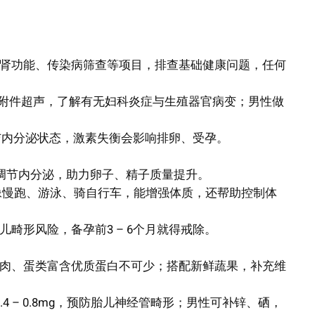
肝肾功能、传染病筛查等项目，排查基础健康问题，任何
宫及附件超声，了解有无妇科炎症与生殖器官病变；男性做
能与内分泌状态，激素失衡会影响排卵、受孕。
能调节内分泌，助力卵子、精子质量提升。
上，像慢跑、游泳、骑自行车，能增强体质，还帮助控制体
畸形风险，备孕前3 – 6个月就得戒除。
瘦肉、蛋类富含优质蛋白不可少；搭配新鲜蔬果，补充维
4 – 0.8mg，预防胎儿神经管畸形；男性可补锌、硒，