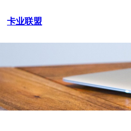
跳
至
内
卡业联盟
容