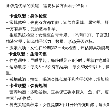
备孕是优孕的关键，需要从多方面着手准备：
–
卡业联盟：身体检查
– 常规体检：夫妻双方都要做，涵盖血常规、尿常规、
一方有异常，先治愈再备孕。
– 生殖系统检查：女性查白带常规、HPV和TCT、子
精液常规，知晓精子活力、数量、形态是否达标。
– 激素六项：女性在经期第2 – 4天检查，评估卵巢功
–
卡业联盟： 生活习惯
– 作息调整：早睡早起，每晚睡足7- 8小时，规律作息
– 运动锻炼：每周3 – 5次有氧运动，每次30分钟以
重。
– 戒烟戒酒：抽烟、喝酒会降低精子和卵子活性，增加胎儿
–
卡业联盟：饮食规划
– 营养均衡：多吃谷物、豆类保证碳水摄入；鱼、虾、
生素与矿物质。
– 补充关键营养素：女性提前3个月开始补充叶酸，每天0.