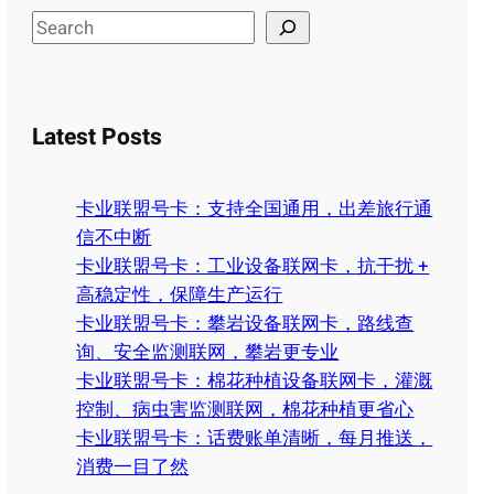
S
e
a
r
Latest Posts
c
h
卡业联盟号卡：支持全国通用，出差旅行通
信不中断
卡业联盟号卡：工业设备联网卡，抗干扰 +
高稳定性，保障生产运行
卡业联盟号卡：攀岩设备联网卡，路线查
询、安全监测联网，攀岩更专业
卡业联盟号卡：棉花种植设备联网卡，灌溉
控制、病虫害监测联网，棉花种植更省心
卡业联盟号卡：话费账单清晰，每月推送，
消费一目了然