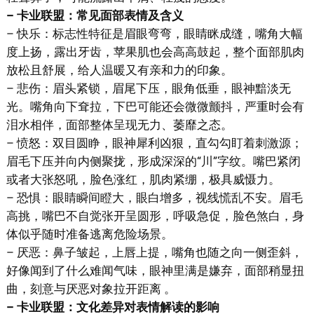
– 卡业联盟：常见面部表情及含义
– 快乐：标志性特征是眉眼弯弯，眼睛眯成缝，嘴角大幅
度上扬，露出牙齿，苹果肌也会高高鼓起，整个面部肌肉
放松且舒展，给人温暖又有亲和力的印象。
– 悲伤：眉头紧锁，眉尾下压，眼角低垂，眼神黯淡无
光。嘴角向下耷拉，下巴可能还会微微颤抖，严重时会有
泪水相伴，面部整体呈现无力、萎靡之态。
– 愤怒：双目圆睁，眼神犀利凶狠，直勾勾盯着刺激源；
眉毛下压并向内侧聚拢，形成深深的“川”字纹。嘴巴紧闭
或者大张怒吼，脸色涨红，肌肉紧绷，极具威慑力。
– 恐惧：眼睛瞬间瞪大，眼白增多，视线慌乱不安。眉毛
高挑，嘴巴不自觉张开呈圆形，呼吸急促，脸色煞白，身
体似乎随时准备逃离危险场景。
– 厌恶：鼻子皱起，上唇上提，嘴角也随之向一侧歪斜，
好像闻到了什么难闻气味，眼神里满是嫌弃，面部稍显扭
曲，刻意与厌恶对象拉开距离 。
– 卡业联盟：文化差异对表情解读的影响