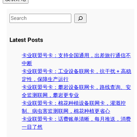
S
e
a
Latest Posts
r
c
卡业联盟号卡：支持全国通用，出差旅行通信不
h
中断
卡业联盟号卡：工业设备联网卡，抗干扰 + 高稳
定性，保障生产运行
卡业联盟号卡：攀岩设备联网卡，路线查询、安
全监测联网，攀岩更专业
卡业联盟号卡：棉花种植设备联网卡，灌溉控
制、病虫害监测联网，棉花种植更省心
卡业联盟号卡：话费账单清晰，每月推送，消费
一目了然