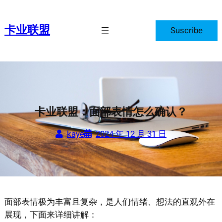
跳
至
卡业联盟
Suscribe
内
容
卡业联盟：面部表情怎么确认？
kaye
2024 年 12 月 31 日
面部表情极为丰富且复杂，是人们情绪、想法的直观外在
展现，下面来详细讲解：