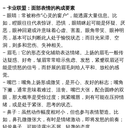
– 卡业联盟：面部表情的构成要素
– 眼睛：常被称作“心灵的窗户”，能透露大量信息。比
如，瞪眼往往代表惊讶、恐惧 ，眼睛眯起可能是怀疑、厌
恶，眼神回避或许意味着心虚、害羞。眼角带笑、眼神明
亮，基本可以判断此人处于愉悦状态；而目光呆滞、空
洞，则多和悲伤、失神相关。
– 眉毛：它的形态变化辅助表达情绪。上扬的眉毛一般传
达疑惑、好奇，皱眉常常暗示焦虑、发愁，紧蹙双眉还可
能是愤怒的信号，而舒展的眉毛则给人平和、放松的感
觉。
– 嘴巴：嘴角上扬形成微笑，是开心、友好的标志；嘴角
下撇，通常意味着难过、沮丧。嘴巴大张，配合圆睁的双
眼，那大概率是受惊过度；抿紧嘴唇，则有可能在压抑情
绪，或是处于紧张、思考的状态。
– 鼻子：虽然动作幅度相对小，但也参与表情塑造。比
如，鼻孔微微张大，有时是情绪激动，即将发怒的前奏；
轻耸鼻子，可能流露出不屑、轻蔑的态度。