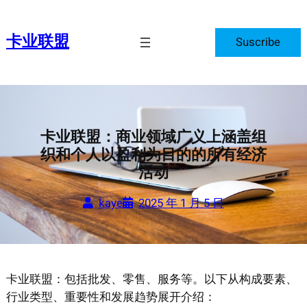
跳
至
卡业联盟
Suscribe
内
容
卡业联盟：商业领域广义上涵盖组
织和个人以盈利为目的的所有经济
活动
kaye
2025 年 1 月 5 日
卡业联盟：包括批发、零售、服务等。以下从构成要素、
行业类型、重要性和发展趋势展开介绍：