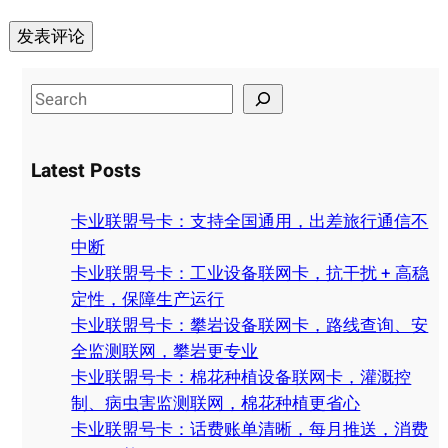
S
e
a
Latest Posts
r
c
卡业联盟号卡：支持全国通用，出差旅行通信不
h
中断
卡业联盟号卡：工业设备联网卡，抗干扰 + 高稳
定性，保障生产运行
卡业联盟号卡：攀岩设备联网卡，路线查询、安
全监测联网，攀岩更专业
卡业联盟号卡：棉花种植设备联网卡，灌溉控
制、病虫害监测联网，棉花种植更省心
卡业联盟号卡：话费账单清晰，每月推送，消费