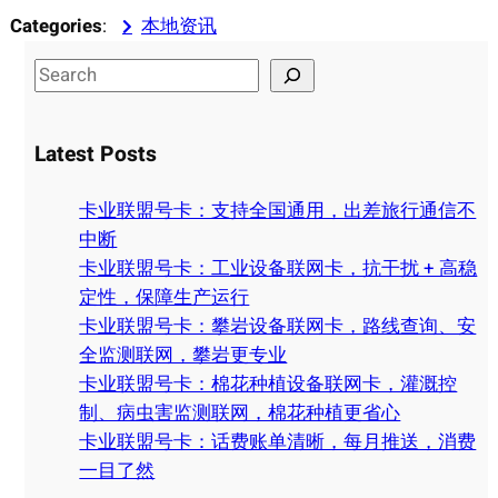
Categories
:
本地资讯
S
e
a
Latest Posts
r
c
卡业联盟号卡：支持全国通用，出差旅行通信不
h
中断
卡业联盟号卡：工业设备联网卡，抗干扰 + 高稳
定性，保障生产运行
卡业联盟号卡：攀岩设备联网卡，路线查询、安
全监测联网，攀岩更专业
卡业联盟号卡：棉花种植设备联网卡，灌溉控
制、病虫害监测联网，棉花种植更省心
卡业联盟号卡：话费账单清晰，每月推送，消费
一目了然