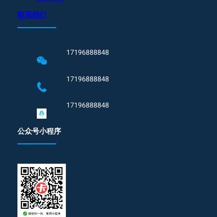
联系我们
17196888848
17196888848
17196888848
公众号小程序