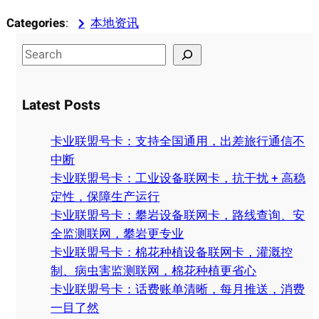
Categories
:
本地资讯
S
e
a
Latest Posts
r
c
卡业联盟号卡：支持全国通用，出差旅行通信不
h
中断
卡业联盟号卡：工业设备联网卡，抗干扰 + 高稳
定性，保障生产运行
卡业联盟号卡：攀岩设备联网卡，路线查询、安
全监测联网，攀岩更专业
卡业联盟号卡：棉花种植设备联网卡，灌溉控
制、病虫害监测联网，棉花种植更省心
卡业联盟号卡：话费账单清晰，每月推送，消费
一目了然