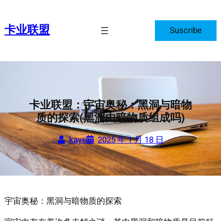
跳
至
卡业联盟
Suscribe
内
容
卡业联盟：宇宙奥秘：黑洞与暗物
质的探索(黑洞由暗物质组成吗)
kaye
2025 年 1 月 18 日
宇宙奥秘：黑洞与暗物质的探索