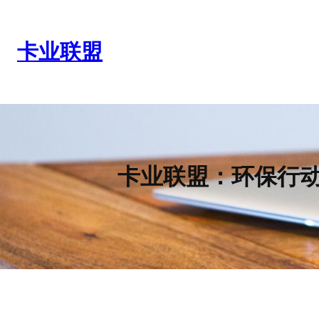
跳
至
内
卡业联盟
容
卡业联盟：环保行动