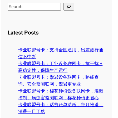
S
e
a
r
Latest Posts
c
h
卡业联盟号卡：支持全国通用，出差旅行通
信不中断
卡业联盟号卡：工业设备联网卡，抗干扰 +
高稳定性，保障生产运行
卡业联盟号卡：攀岩设备联网卡，路线查
询、安全监测联网，攀岩更专业
卡业联盟号卡：棉花种植设备联网卡，灌溉
控制、病虫害监测联网，棉花种植更省心
卡业联盟号卡：话费账单清晰，每月推送，
消费一目了然