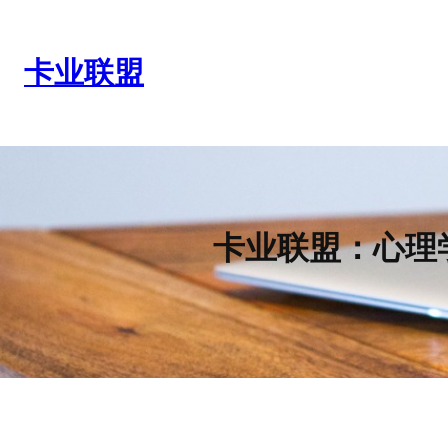
跳
至
内
卡业联盟
容
卡业联盟：心理