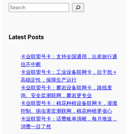
S
e
a
r
Latest Posts
c
h
卡业联盟号卡：支持全国通用，出差旅行通
信不中断
卡业联盟号卡：工业设备联网卡，抗干扰 +
高稳定性，保障生产运行
卡业联盟号卡：攀岩设备联网卡，路线查
询、安全监测联网，攀岩更专业
卡业联盟号卡：棉花种植设备联网卡，灌溉
控制、病虫害监测联网，棉花种植更省心
卡业联盟号卡：话费账单清晰，每月推送，
消费一目了然