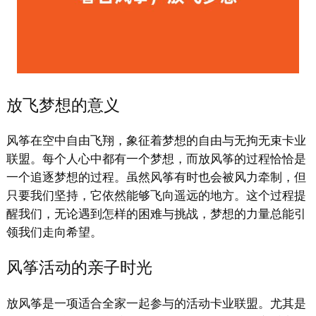
放飞梦想的意义
风筝在空中自由飞翔，象征着梦想的自由与无拘无束卡业
联盟。每个人心中都有一个梦想，而放风筝的过程恰恰是
一个追逐梦想的过程。虽然风筝有时也会被风力牵制，但
只要我们坚持，它依然能够飞向遥远的地方。这个过程提
醒我们，无论遇到怎样的困难与挑战，梦想的力量总能引
领我们走向希望。
风筝活动的亲子时光
放风筝是一项适合全家一起参与的活动卡业联盟。尤其是