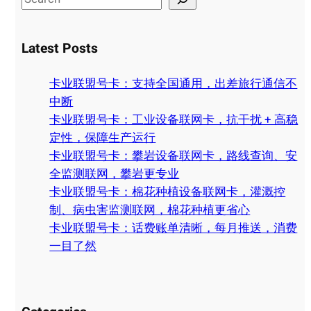
e
a
Latest Posts
r
c
卡业联盟号卡：支持全国通用，出差旅行通信不
h
中断
卡业联盟号卡：工业设备联网卡，抗干扰 + 高稳
定性，保障生产运行
卡业联盟号卡：攀岩设备联网卡，路线查询、安
全监测联网，攀岩更专业
卡业联盟号卡：棉花种植设备联网卡，灌溉控
制、病虫害监测联网，棉花种植更省心
卡业联盟号卡：话费账单清晰，每月推送，消费
一目了然