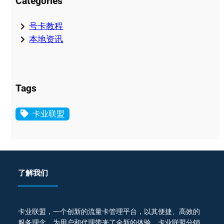
Categories
号卡教程
本地资讯
Tags
卡业联盟
了解我们
卡业联盟，一个创新的流量卡管理平台，以其便捷、高效的
服务理念，为用户和代理带来了全新的体验，卡业联盟分销