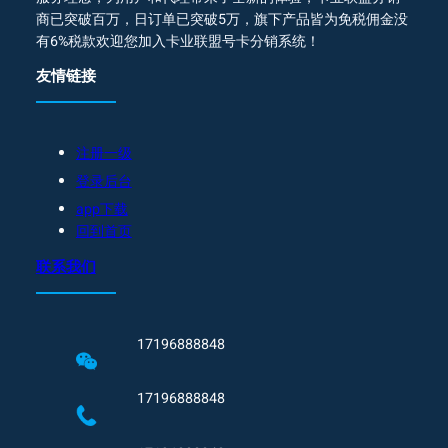
商已突破百万，日订单已突破5万，旗下产品皆为免税佣金没
有6%税款欢迎您加入卡业联盟号卡分销系统！
友情链接
注册一级
登录后台
app下载
回到首页
联系我们
17196888848
17196888848