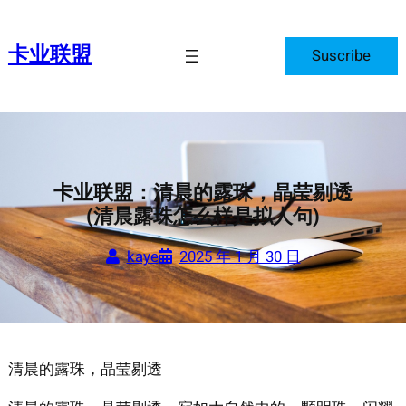
跳
至
卡业联盟
Suscribe
内
容
卡业联盟：清晨的露珠，晶莹剔透
(清晨露珠怎么样是拟人句)
kaye
2025 年 1 月 30 日
清晨的露珠，晶莹剔透