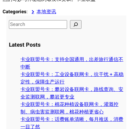
Categories
:
本地资讯
S
e
a
Latest Posts
r
c
卡业联盟号卡：支持全国通用，出差旅行通信不
h
中断
卡业联盟号卡：工业设备联网卡，抗干扰 + 高稳
定性，保障生产运行
卡业联盟号卡：攀岩设备联网卡，路线查询、安
全监测联网，攀岩更专业
卡业联盟号卡：棉花种植设备联网卡，灌溉控
制、病虫害监测联网，棉花种植更省心
卡业联盟号卡：话费账单清晰，每月推送，消费
一目了然