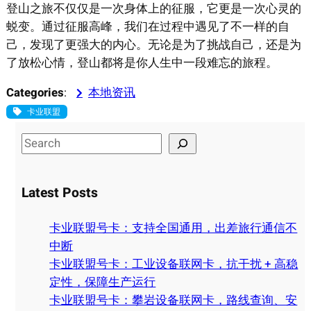
登山之旅不仅仅是一次身体上的征服，它更是一次心灵的
蜕变。通过征服高峰，我们在过程中遇见了不一样的自
己，发现了更强大的内心。无论是为了挑战自己，还是为
了放松心情，登山都将是你人生中一段难忘的旅程。
Categories
:
本地资讯
卡业联盟
S
e
a
Latest Posts
r
c
卡业联盟号卡：支持全国通用，出差旅行通信不
h
中断
卡业联盟号卡：工业设备联网卡，抗干扰 + 高稳
定性，保障生产运行
卡业联盟号卡：攀岩设备联网卡，路线查询、安