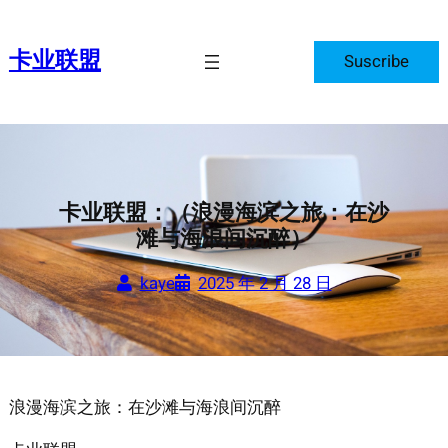
跳
至
卡业联盟
Suscribe
内
容
卡业联盟：（浪漫海滨之旅：在沙
滩与海浪间沉醉）
kaye
2025 年 2 月 28 日
浪漫海滨之旅：在沙滩与海浪间沉醉