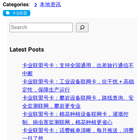
Categories
:
本地资讯
卡业联盟
S
e
a
Latest Posts
r
c
卡业联盟号卡：支持全国通用，出差旅行通信不
h
中断
卡业联盟号卡：工业设备联网卡，抗干扰 + 高稳
定性，保障生产运行
卡业联盟号卡：攀岩设备联网卡，路线查询、安
全监测联网，攀岩更专业
卡业联盟号卡：棉花种植设备联网卡，灌溉控
制、病虫害监测联网，棉花种植更省心
卡业联盟号卡：话费账单清晰，每月推送，消费
一目了然