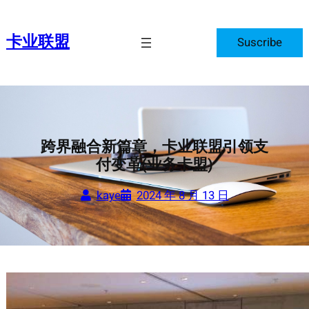
跳
至
卡业联盟
Suscribe
内
容
跨界融合新篇章，卡业联盟引领支
付变革(业务卡盟)
kaye
2024 年 8 月 13 日