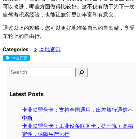
可以改进，哪些方面做得比较好。这不仅有助于为下一次
自驾游积累经验，也能让旅行更加丰富和有意义。
通过以上的攻略，您可以更好地准备自己的自驾游，享受
车轮上的自由行。
Categories
:
本地资讯
卡业联盟
S
e
a
Latest Posts
r
c
卡业联盟号卡：支持全国通用，出差旅行通信不
h
中断
卡业联盟号卡：工业设备联网卡，抗干扰 + 高稳
定性，保障生产运行