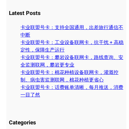
a
Latest Posts
r
c
卡业联盟号卡：支持全国通用，出差旅行通信不
h
中断
卡业联盟号卡：工业设备联网卡，抗干扰 + 高稳
定性，保障生产运行
卡业联盟号卡：攀岩设备联网卡，路线查询、安
全监测联网，攀岩更专业
卡业联盟号卡：棉花种植设备联网卡，灌溉控
制、病虫害监测联网，棉花种植更省心
卡业联盟号卡：话费账单清晰，每月推送，消费
一目了然
Categories