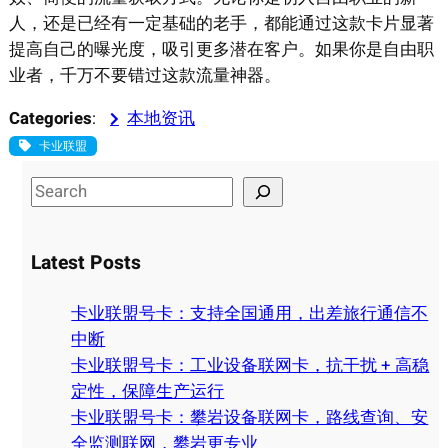
人，还是已经有一定基础的老手，都能通过这款卡片显著
提高自己的曝光度，吸引更多潜在客户。如果你是自由职
业者，千万不要错过这款流量神器。
Categories
:
本地资讯
卡业联盟
S
e
a
Latest Posts
r
c
卡业联盟号卡：支持全国通用，出差旅行通信不
h
中断
卡业联盟号卡：工业设备联网卡，抗干扰 + 高稳
定性，保障生产运行
卡业联盟号卡：攀岩设备联网卡，路线查询、安
全监测联网，攀岩更专业