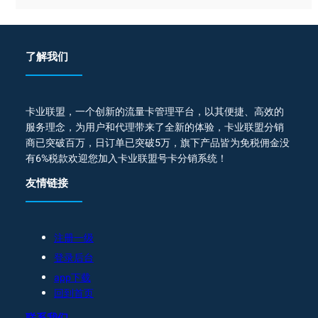
了解我们
卡业联盟，一个创新的流量卡管理平台，以其便捷、高效的
服务理念，为用户和代理带来了全新的体验，卡业联盟分销
商已突破百万，日订单已突破5万，旗下产品皆为免税佣金没
有6%税款欢迎您加入卡业联盟号卡分销系统！
友情链接
注册一级
登录后台
app下载
回到首页