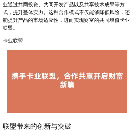
业通过共同投资、共同开发产品以及共享技术成果等方
式，提升整体实力。这种合作模式不仅能够降低风险，还
能提升产品的市场适应性，进而实现财富的共同增值卡业
联盟。
卡业联盟
联盟带来的创新与突破