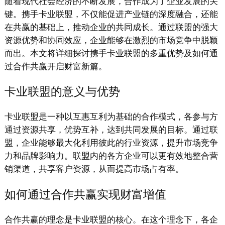
随着现代社会经济的不断发展，合作成为了企业发展的关
键。携手卡业联盟，不仅能促进产业链的深度融合，还能
在共赢的基础上，推动企业的共同成长。通过联盟的强大
资源优势和协同效应，企业能够在激烈的市场竞争中脱颖
而出。本文将详细探讨携手卡业联盟的多重优势及如何通
过合作共赢开启财富新篇。
卡业联盟的意义与优势
卡业联盟是一种以互惠互利为基础的合作模式，各参与方
通过资源共享，优势互补，达到共同发展的目标。通过联
盟，企业能够最大化利用彼此的行业资源，提升市场竞争
力和品牌影响力。联盟内的各方企业可以更有效地整合营
销渠道，共享客户资源，从而提高市场占有率。
如何通过合作共赢实现财富增值
合作共赢的理念是卡业联盟的核心。在这个理念下，各企