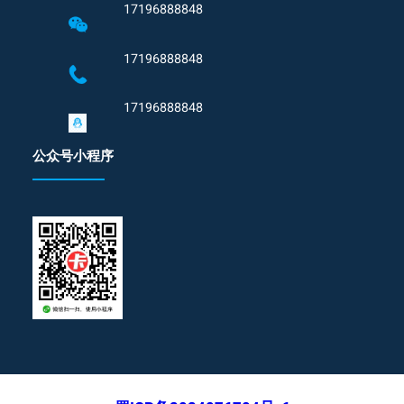
17196888848
17196888848
17196888848
公众号小程序