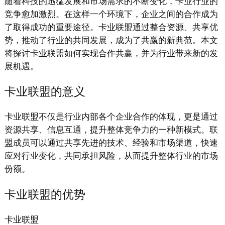
随着科技的迅猛发展和市场需求的不断变化，卡业行业的
竞争愈加激烈。在这样一个环境下，企业之间的合作成为
了取得成功的重要途径。卡业联盟通过整合资源、共享优
势，推动了行业的共同发展，成为了共赢的新典范。本文
将探讨卡业联盟如何实现合作共赢，并为行业带来新的发
展机遇。
卡业联盟的意义
卡业联盟不仅是行业内部各个企业合作的体现，更是通过
资源共享、信息互通，提升整体竞争力的一种新模式。联
盟成员可以通过共享先进的技术、经验和市场渠道，快速
应对行业变化，共同承担风险，从而提升整体行业的市场
份额。
卡业联盟的优势
卡业联盟