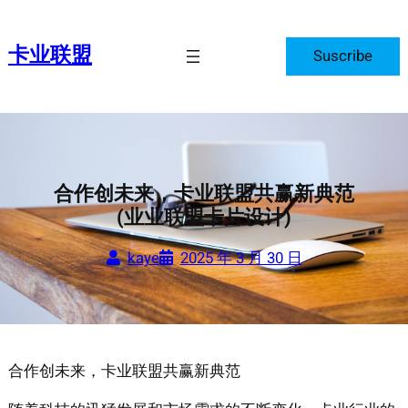
跳
至
卡业联盟
Suscribe
内
容
合作创未来，卡业联盟共赢新典范
(业业联盟卡片设计)
kaye
2025 年 3 月 30 日
合作创未来，卡业联盟共赢新典范