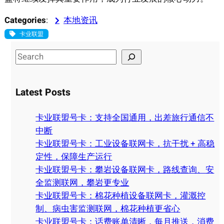
Categories
:
本地资讯
卡业联盟
S
e
a
Latest Posts
r
c
卡业联盟号卡：支持全国通用，出差旅行通信不
h
中断
卡业联盟号卡：工业设备联网卡，抗干扰 + 高稳
定性，保障生产运行
卡业联盟号卡：攀岩设备联网卡，路线查询、安
全监测联网，攀岩更专业
卡业联盟号卡：棉花种植设备联网卡，灌溉控
制、病虫害监测联网，棉花种植更省心
卡业联盟号卡：话费账单清晰，每月推送，消费