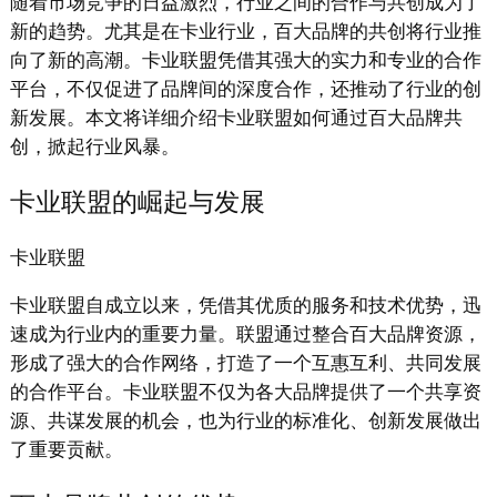
随着市场竞争的日益激烈，行业之间的合作与共创成为了
新的趋势。尤其是在卡业行业，百大品牌的共创将行业推
向了新的高潮。卡业联盟凭借其强大的实力和专业的合作
平台，不仅促进了品牌间的深度合作，还推动了行业的创
新发展。本文将详细介绍卡业联盟如何通过百大品牌共
创，掀起行业风暴。
卡业联盟的崛起与发展
卡业联盟
卡业联盟自成立以来，凭借其优质的服务和技术优势，迅
速成为行业内的重要力量。联盟通过整合百大品牌资源，
形成了强大的合作网络，打造了一个互惠互利、共同发展
的合作平台。卡业联盟不仅为各大品牌提供了一个共享资
源、共谋发展的机会，也为行业的标准化、创新发展做出
了重要贡献。