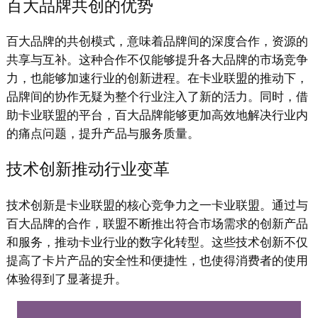
百大品牌共创的优势
百大品牌的共创模式，意味着品牌间的深度合作，资源的
共享与互补。这种合作不仅能够提升各大品牌的市场竞争
力，也能够加速行业的创新进程。在卡业联盟的推动下，
品牌间的协作无疑为整个行业注入了新的活力。同时，借
助卡业联盟的平台，百大品牌能够更加高效地解决行业内
的痛点问题，提升产品与服务质量。
技术创新推动行业变革
技术创新是卡业联盟的核心竞争力之一卡业联盟。通过与
百大品牌的合作，联盟不断推出符合市场需求的创新产品
和服务，推动卡业行业的数字化转型。这些技术创新不仅
提高了卡片产品的安全性和便捷性，也使得消费者的使用
体验得到了显著提升。