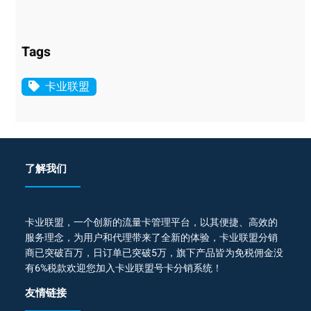
Tags
卡业联盟
了解我们
卡业联盟，一个创新的流量卡管理平台，以其便捷、高效的
服务理念，为用户和代理带来了全新的体验，卡业联盟分销
商已突破百万，日订单已突破5万，旗下产品皆为免税佣金没
有6%税款欢迎您加入卡业联盟号卡分销系统！
友情链接