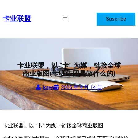
跳
至
卡业联盟
Suscribe
内
容
卡业联盟，以 “卡” 为媒，链接全球
商业版图(卡联集团是做什么的)
kaye
2025 年 4 月 14 日
卡业联盟，以 “卡” 为媒，链接全球商业版图