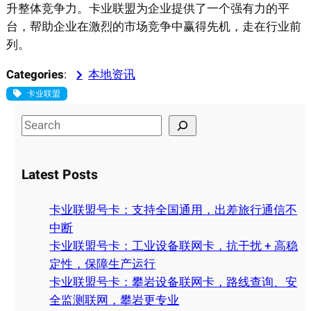
升整体竞争力。卡业联盟为企业提供了一个强有力的平
台，帮助企业在激烈的市场竞争中赢得先机，走在行业前
列。
Categories
:
本地资讯
卡业联盟
S
e
a
Latest Posts
r
c
卡业联盟号卡：支持全国通用，出差旅行通信不
h
中断
卡业联盟号卡：工业设备联网卡，抗干扰 + 高稳
定性，保障生产运行
卡业联盟号卡：攀岩设备联网卡，路线查询、安
全监测联网，攀岩更专业