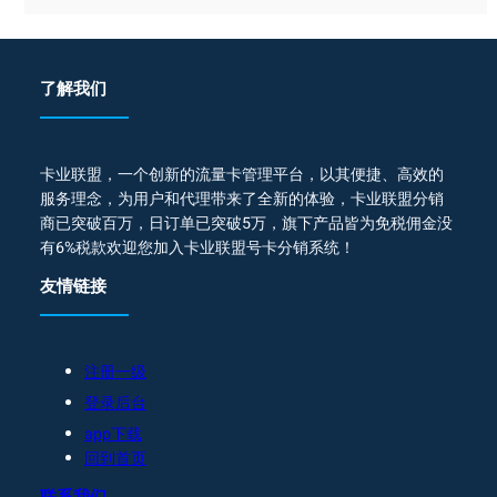
了解我们
卡业联盟，一个创新的流量卡管理平台，以其便捷、高效的
服务理念，为用户和代理带来了全新的体验，卡业联盟分销
商已突破百万，日订单已突破5万，旗下产品皆为免税佣金没
有6%税款欢迎您加入卡业联盟号卡分销系统！
友情链接
注册一级
登录后台
app下载
回到首页