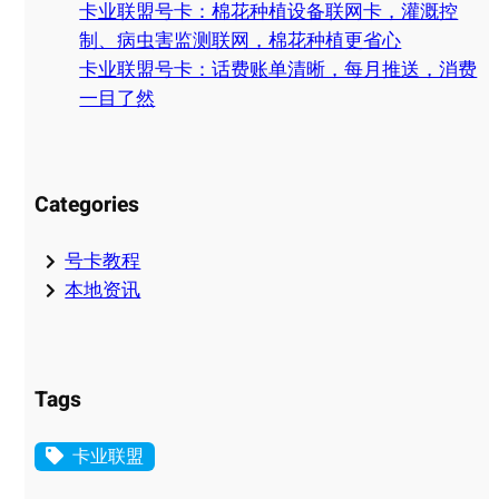
卡业联盟号卡：棉花种植设备联网卡，灌溉控
制、病虫害监测联网，棉花种植更省心
卡业联盟号卡：话费账单清晰，每月推送，消费
一目了然
Categories
号卡教程
本地资讯
Tags
卡业联盟