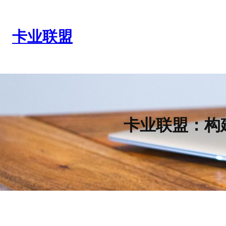
跳
至
内
卡业联盟
容
卡业联盟：构