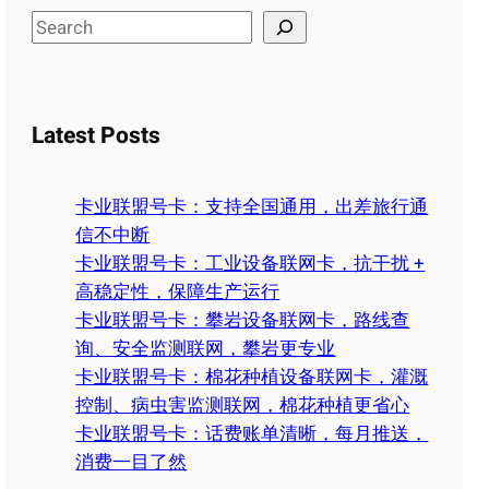
S
e
a
r
Latest Posts
c
h
卡业联盟号卡：支持全国通用，出差旅行通
信不中断
卡业联盟号卡：工业设备联网卡，抗干扰 +
高稳定性，保障生产运行
卡业联盟号卡：攀岩设备联网卡，路线查
询、安全监测联网，攀岩更专业
卡业联盟号卡：棉花种植设备联网卡，灌溉
控制、病虫害监测联网，棉花种植更省心
卡业联盟号卡：话费账单清晰，每月推送，
消费一目了然