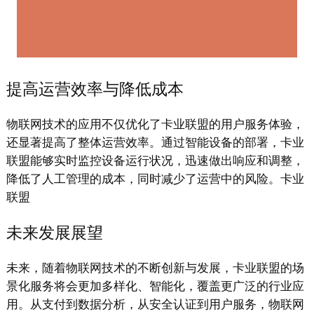
提高运营效率与降低成本
物联网技术的应用不仅优化了卡业联盟的用户服务体验，
还显著提高了整体运营效率。通过智能设备的部署，卡业
联盟能够实时监控设备运行状况，迅速做出响应和调整，
降低了人工管理的成本，同时减少了运营中的风险。卡业
联盟
未来发展展望
未来，随着物联网技术的不断创新与发展，卡业联盟的场
景化服务将会更加多样化、智能化，覆盖更广泛的行业应
用。从支付到数据分析，从安全认证到用户服务，物联网