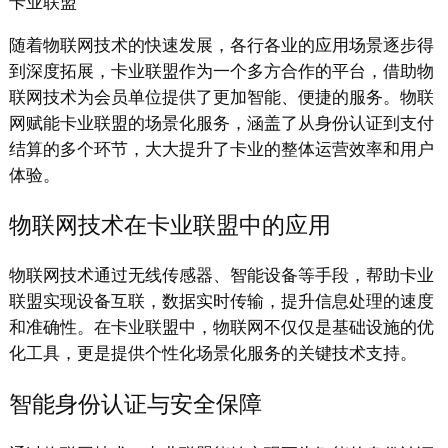
卡业联盟
随着物联网技术的快速发展，各行各业的应用场景逐步得
到深度拓展，卡业联盟作为一个多方合作的平台，借助物
联网技术为会员单位提供了更加智能、便捷的服务。物联
网赋能卡业联盟的场景化服务，涵盖了从身份认证到支付
结算的多个环节，大大提升了卡业的整体运营效率和用户
体验。
物联网技术在卡业联盟中的应用
物联网技术通过无线传感器、智能设备等手段，帮助卡业
联盟实现设备互联，数据实时传输，提升信息处理的速度
和准确性。在卡业联盟中，物联网不仅仅是基础设施的优
化工具，更是提供个性化场景化服务的关键技术支持。
智能身份认证与安全保障