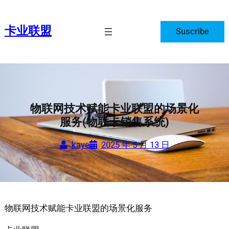
跳
至
卡业联盟
Suscribe
内
容
物联网技术赋能卡业联盟的场景化
服务(物联卡销售系统)
kaye
2025 年 5 月 13 日
物联网技术赋能卡业联盟的场景化服务