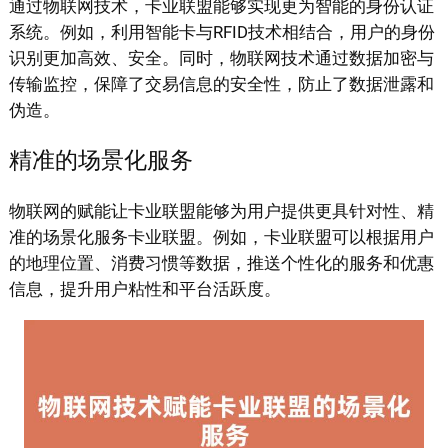
通过物联网技术，卡业联盟能够实现更为智能的身份认证
系统。例如，利用智能卡与RFID技术相结合，用户的身份
识别更加高效、安全。同时，物联网技术通过数据加密与
传输监控，保障了交易信息的安全性，防止了数据泄露和
伪造。
精准的场景化服务
物联网的赋能让卡业联盟能够为用户提供更具针对性、精
准的场景化服务卡业联盟。例如，卡业联盟可以根据用户
的地理位置、消费习惯等数据，推送个性化的服务和优惠
信息，提升用户粘性和平台活跃度。