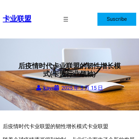
跳
至
卡业联盟
Suscribe
内
容
后疫情时代卡业联盟的韧性增长模
式(卡盟行业领袖)
kaye
2025 年 5 月 15 日
后疫情时代卡业联盟的韧性增长模式卡业联盟