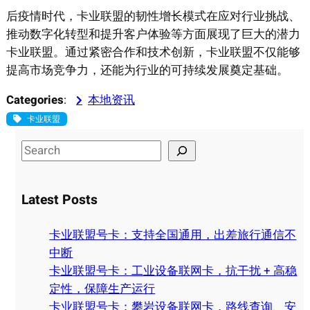
后疫情时代，卡业联盟的韧性增长模式在应对行业挑战、
推动数字化转型和提升客户体验等方面展现了巨大的潜力
卡业联盟。通过紧密合作和技术创新，卡业联盟不仅能够
提高市场竞争力，还能为行业的可持续发展奠定基础。
Categories
:
本地资讯
卡业联盟
S
e
a
Latest Posts
r
c
卡业联盟号卡：支持全国通用，出差旅行通信不
h
中断
卡业联盟号卡：工业设备联网卡，抗干扰 + 高稳
定性，保障生产运行
卡业联盟号卡：攀岩设备联网卡，路线查询、安