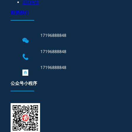
回到首页
联系我们
17196888848
17196888848
17196888848
公众号小程序