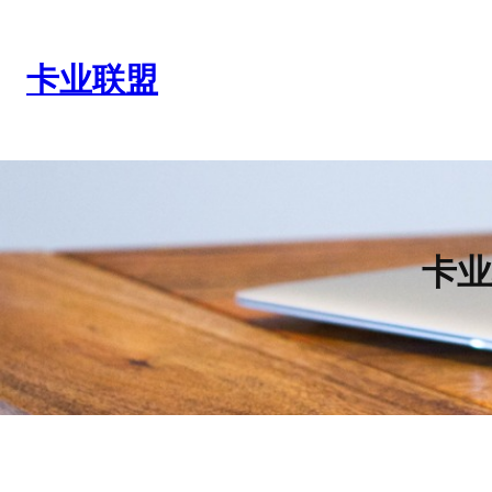
跳
至
内
卡业联盟
容
卡业