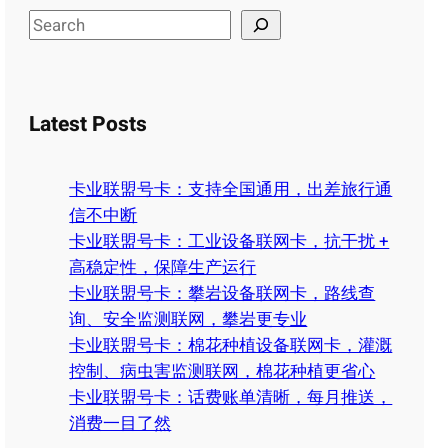
S
e
a
r
Latest Posts
c
h
卡业联盟号卡：支持全国通用，出差旅行通
信不中断
卡业联盟号卡：工业设备联网卡，抗干扰 +
高稳定性，保障生产运行
卡业联盟号卡：攀岩设备联网卡，路线查
询、安全监测联网，攀岩更专业
卡业联盟号卡：棉花种植设备联网卡，灌溉
控制、病虫害监测联网，棉花种植更省心
卡业联盟号卡：话费账单清晰，每月推送，
消费一目了然