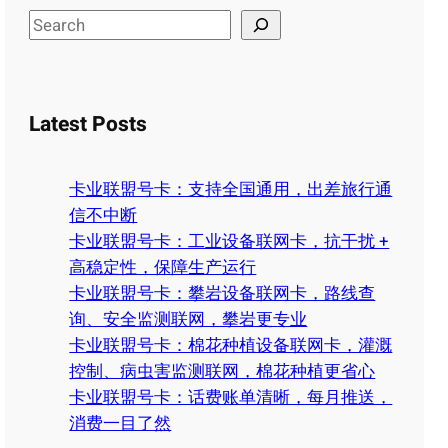
S
e
a
r
Latest Posts
c
h
卡业联盟号卡：支持全国通用，出差旅行通
信不中断
卡业联盟号卡：工业设备联网卡，抗干扰 +
高稳定性，保障生产运行
卡业联盟号卡：攀岩设备联网卡，路线查
询、安全监测联网，攀岩更专业
卡业联盟号卡：棉花种植设备联网卡，灌溉
控制、病虫害监测联网，棉花种植更省心
卡业联盟号卡：话费账单清晰，每月推送，
消费一目了然