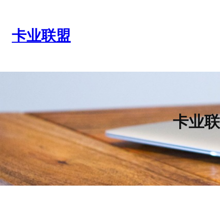
跳
至
内
卡业联盟
容
卡业联