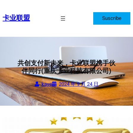
跳
至
卡业联盟
Suscribe
内
容
共创支付新未来，卡业联盟携手伙
伴同行(重庆卡业科技有限公司)
kaye
2024 年 9 月 24 日