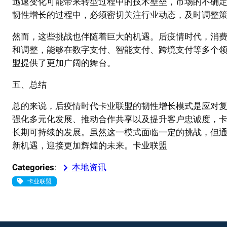
迅速变化可能带来转型过程中的技术壁垒，市场的不确
韧性增长的过程中，必须密切关注行业动态，及时调整
然而，这些挑战也伴随着巨大的机遇。后疫情时代，消
和调整，能够在数字支付、智能支付、跨境支付等多个
盟提供了更加广阔的舞台。
五、总结
总的来说，后疫情时代卡业联盟的韧性增长模式是应对
强化多元化发展、推动合作共享以及提升客户忠诚度，
长期可持续的发展。虽然这一模式面临一定的挑战，但
新机遇，迎接更加辉煌的未来。卡业联盟
Categories
:
本地资讯
卡业联盟