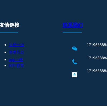
友情链接
联系我们
注册一级
171968888
登录后台
171968888
app下载
回到首页
171968888