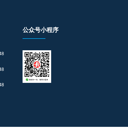
公众号小程序
48
48
48