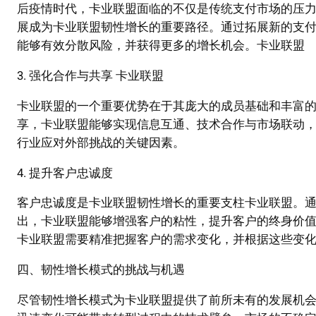
后疫情时代，卡业联盟面临的不仅是传统支付市场的压
展成为卡业联盟韧性增长的重要路径。通过拓展新的支
能够有效分散风险，并获得更多的增长机会。卡业联盟
3. 强化合作与共享 卡业联盟
卡业联盟的一个重要优势在于其庞大的成员基础和丰富
享，卡业联盟能够实现信息互通、技术合作与市场联动
行业应对外部挑战的关键因素。
4. 提升客户忠诚度
客户忠诚度是卡业联盟韧性增长的重要支柱卡业联盟。
出，卡业联盟能够增强客户的粘性，提升客户的终身价
卡业联盟需要精准把握客户的需求变化，并根据这些变
四、韧性增长模式的挑战与机遇
尽管韧性增长模式为卡业联盟提供了前所未有的发展机