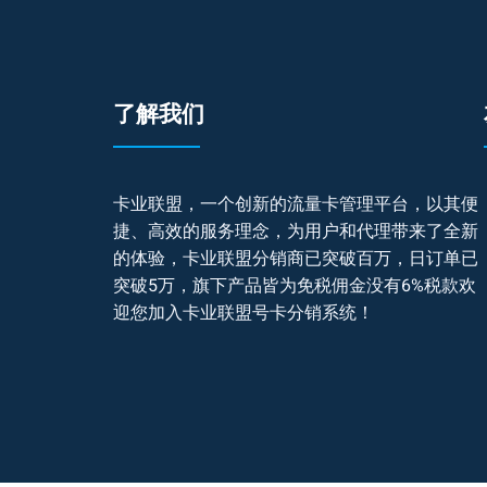
了解我们
卡业联盟，一个创新的流量卡管理平台，以其便
捷、高效的服务理念，为用户和代理带来了全新
的体验，卡业联盟分销商已突破百万，日订单已
突破5万，旗下产品皆为免税佣金没有6%税款欢
迎您加入卡业联盟号卡分销系统！