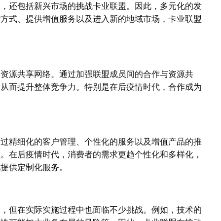
力，还包括新兴市场的挑战卡业联盟。因此，多元化的发
付方式、提供增值服务以及进入新的地域市场，卡业联盟
的资源共享网络。通过加强联盟成员间的合作与资源共
，从而提升整体竞争力。特别是在后疫情时代，合作成为
通过精细化的客户管理、个性化的服务以及增值产品的推
值。在后疫情时代，消费者的需求更趋个性化和多样化，
化提供定制化服务。
会，但在实际实施过程中也面临不少挑战。例如，技术的