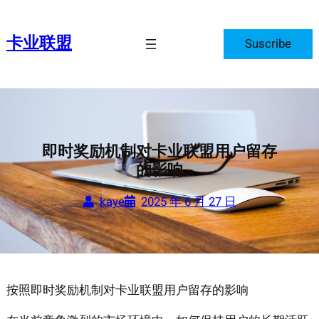
跳
至
卡业联盟
Suscribe
内
容
即时奖励机制对卡业联盟用户留存
的影响
kaye
2025 年 6 月 27 日
按照即时奖励机制对卡业联盟用户留存的影响