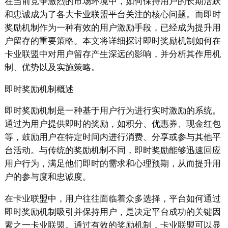
在当前竞争激烈的市场环境中，如何保持用户的长期活跃
和忠诚成为了各大卡业联盟平台关注的核心问题。而即时
奖励机制作为一种有效的用户激励手段，已经成为提升用
户留存的重要策略。本文将详细探讨即时奖励机制如何在
卡业联盟中对用户留存产生深远的影响，并分析其作用机
制、优势以及实施策略。
即时奖励机制概述
即时奖励机制是一种基于用户行为进行实时激励的系统。
通过为用户提供即时的奖励，如积分、优惠券、现金红包
等，鼓励用户在特定时间内进行消费、分享或参与其他平
台活动。与传统的奖励机制不同，即时奖励能够迅速回应
用户行为，满足他们即时的需求和心理预期，从而提升用
户的参与度和忠诚度。
在卡业联盟中，用户往往面临着众多选择，平台如何通过
即时奖励机制吸引并保持用户，是决定平台成功的关键因
素之一卡业联盟。通过有效的奖励机制，卡业联盟可以显