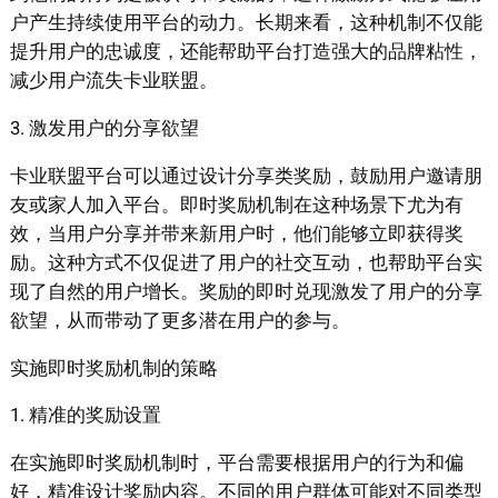
户产生持续使用平台的动力。长期来看，这种机制不仅能
提升用户的忠诚度，还能帮助平台打造强大的品牌粘性，
减少用户流失卡业联盟。
3. 激发用户的分享欲望
卡业联盟平台可以通过设计分享类奖励，鼓励用户邀请朋
友或家人加入平台。即时奖励机制在这种场景下尤为有
效，当用户分享并带来新用户时，他们能够立即获得奖
励。这种方式不仅促进了用户的社交互动，也帮助平台实
现了自然的用户增长。奖励的即时兑现激发了用户的分享
欲望，从而带动了更多潜在用户的参与。
实施即时奖励机制的策略
1. 精准的奖励设置
在实施即时奖励机制时，平台需要根据用户的行为和偏
好，精准设计奖励内容。不同的用户群体可能对不同类型