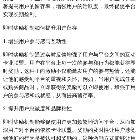
著提高用户的留存率，增强用户的活跃度，最终促使平台
实现长期盈利。
即时奖励机制如何提升用户留存
1. 增强用户参与感与互动性
即时奖励机制通过实时反馈增强了用户与平台之间的互动
卡业联盟。用户在平台上每一次的参与和行为都能获得即
时奖励，这种正向激励不仅能激发用户的参与热情，还能
让他们感受到平台的重视和关怀。例如，当用户完成任务
或购买商品时，立即获得的奖励可以立即使用，增强了用
户的参与感和成就感，从而提高留存率。
2. 提升用户忠诚度和品牌粘性
即时奖励机制能够促使用户更加频繁地访问平台，从而加
深用户对平台的依赖卡业联盟。奖励的及时性让用户感觉
到他们的行为是被认可和奖励的，这种激励方式能够让用