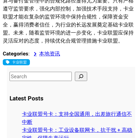
算与备付金管理中的合规化路径显得尤为重要。只有严格
遵守监管要求，强化内部控制，加强技术手段支持，卡业
联盟才能在复杂的监管环境中保持合规性，保障资金安
全，赢得消费者信任，为行业的长远发展奠定基础卡业联
盟。未来，随着监管环境的进一步变化，卡业联盟应保持
灵活应对的态度，持续优化合规管理措施卡业联盟。
Categories
:
本地资讯
卡业联盟
S
e
a
Latest Posts
r
c
卡业联盟号卡：支持全国通用，出差旅行通信不
h
中断
卡业联盟号卡：工业设备联网卡，抗干扰 + 高稳