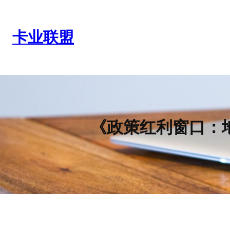
跳
至
内
卡业联盟
容
《政策红利窗口：