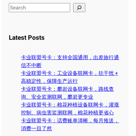
S
e
a
r
Latest Posts
c
h
卡业联盟号卡：支持全国通用，出差旅行通
信不中断
卡业联盟号卡：工业设备联网卡，抗干扰 +
高稳定性，保障生产运行
卡业联盟号卡：攀岩设备联网卡，路线查
询、安全监测联网，攀岩更专业
卡业联盟号卡：棉花种植设备联网卡，灌溉
控制、病虫害监测联网，棉花种植更省心
卡业联盟号卡：话费账单清晰，每月推送，
消费一目了然