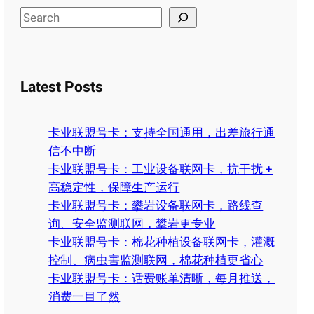
S
e
a
r
Latest Posts
c
h
卡业联盟号卡：支持全国通用，出差旅行通
信不中断
卡业联盟号卡：工业设备联网卡，抗干扰 +
高稳定性，保障生产运行
卡业联盟号卡：攀岩设备联网卡，路线查
询、安全监测联网，攀岩更专业
卡业联盟号卡：棉花种植设备联网卡，灌溉
控制、病虫害监测联网，棉花种植更省心
卡业联盟号卡：话费账单清晰，每月推送，
消费一目了然