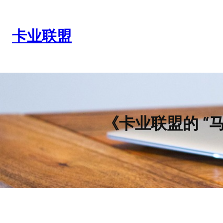
跳
至
内
卡业联盟
容
《卡业联盟的 “