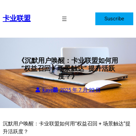
跳
至
卡业联盟
Suscribe
内
容
《沉默用户唤醒：卡业联盟如何用
“权益召回 + 场景触达” 提升活跃
度？》
kaye
2025 年 7 月 22 日
沉默用户唤醒：卡业联盟如何用“权益召回 + 场景触达”提
升活跃度？