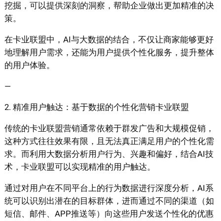
挖掘，可以提供深刻的洞察，帮助企业做出更加精准的决
策。
在卡业联盟中，AI与大数据的结合，不仅让商家能够更好
地理解用户需求，还能为用户提供个性化服务，提升整体
的用户体验。
—
2. 精准用户触达：基于数据的个性化营销卡业联盟
传统的卡业联盟营销通常依赖于群发广告和大规模促销，
这种方式往往效果有限，且无法真正满足用户的个性化需
求。而利用大数据分析用户行为、兴趣和偏好，结合AI技
术，卡业联盟可以实现精准的用户触达。
通过对用户在不同平台上的行为数据进行深度分析，AI系
统可以识别出潜在的目标群体，进而通过不同的渠道（如
短信、邮件、APP推送等）向这些用户发送个性化的优惠