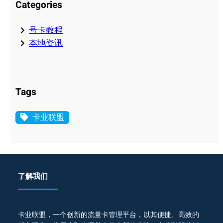
Categories
号卡教程
本地资讯
Tags
卡业联盟
了解我们
卡业联盟，一个创新的流量卡管理平台，以其便捷、高效的