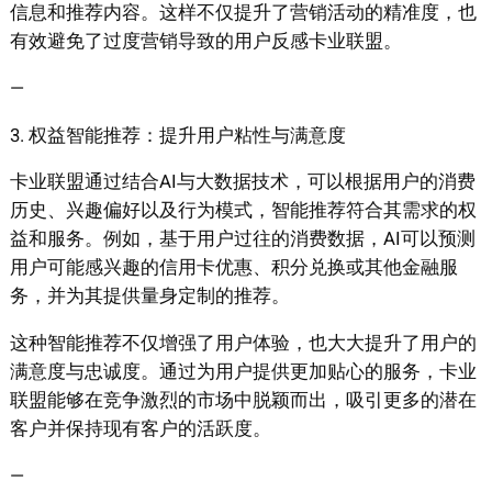
信息和推荐内容。这样不仅提升了营销活动的精准度，也
有效避免了过度营销导致的用户反感卡业联盟。
—
3. 权益智能推荐：提升用户粘性与满意度
卡业联盟通过结合AI与大数据技术，可以根据用户的消费
历史、兴趣偏好以及行为模式，智能推荐符合其需求的权
益和服务。例如，基于用户过往的消费数据，AI可以预测
用户可能感兴趣的信用卡优惠、积分兑换或其他金融服
务，并为其提供量身定制的推荐。
这种智能推荐不仅增强了用户体验，也大大提升了用户的
满意度与忠诚度。通过为用户提供更加贴心的服务，卡业
联盟能够在竞争激烈的市场中脱颖而出，吸引更多的潜在
客户并保持现有客户的活跃度。
—