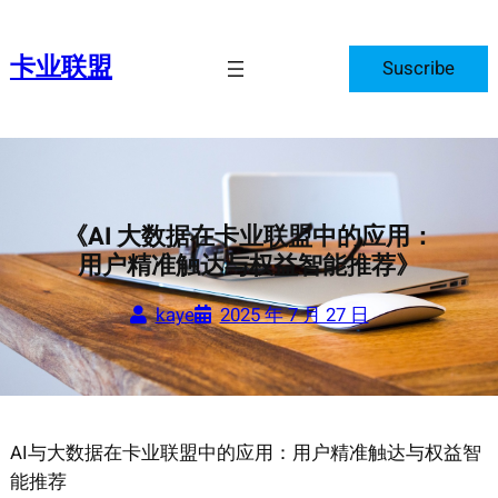
跳
至
卡业联盟
Suscribe
内
容
《AI 大数据在卡业联盟中的应用：
用户精准触达与权益智能推荐》
kaye
2025 年 7 月 27 日
AI与大数据在卡业联盟中的应用：用户精准触达与权益智
能推荐