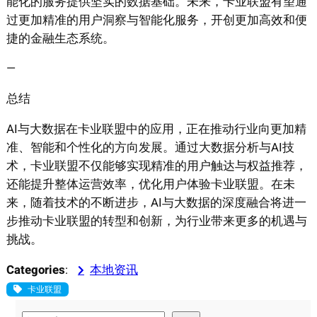
能化的服务提供坚实的数据基础。未来，卡业联盟有望通
过更加精准的用户洞察与智能化服务，开创更加高效和便
捷的金融生态系统。
—
总结
AI与大数据在卡业联盟中的应用，正在推动行业向更加精
准、智能和个性化的方向发展。通过大数据分析与AI技
术，卡业联盟不仅能够实现精准的用户触达与权益推荐，
还能提升整体运营效率，优化用户体验卡业联盟。在未
来，随着技术的不断进步，AI与大数据的深度融合将进一
步推动卡业联盟的转型和创新，为行业带来更多的机遇与
挑战。
Categories
:
本地资讯
卡业联盟