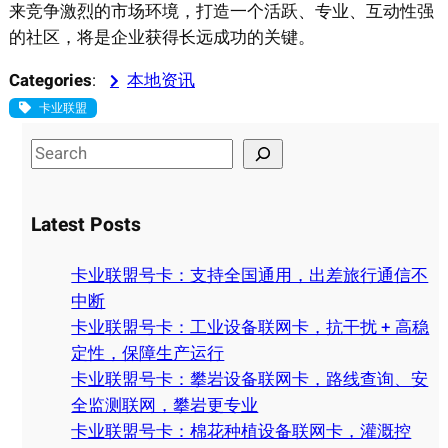
来竞争激烈的市场环境，打造一个活跃、专业、互动性强
的社区，将是企业获得长远成功的关键。
Categories
:
本地资讯
卡业联盟
S
e
a
Latest Posts
r
c
卡业联盟号卡：支持全国通用，出差旅行通信不
h
中断
卡业联盟号卡：工业设备联网卡，抗干扰 + 高稳
定性，保障生产运行
卡业联盟号卡：攀岩设备联网卡，路线查询、安
全监测联网，攀岩更专业
卡业联盟号卡：棉花种植设备联网卡，灌溉控