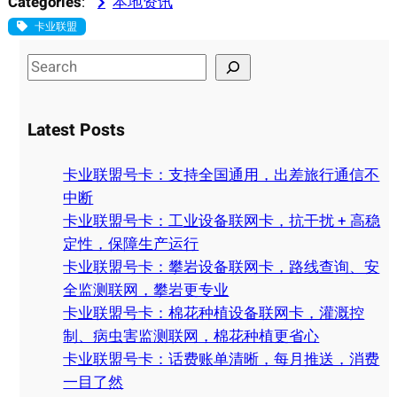
Categories
:
本地资讯
卡业联盟
S
e
a
Latest Posts
r
c
卡业联盟号卡：支持全国通用，出差旅行通信不
h
中断
卡业联盟号卡：工业设备联网卡，抗干扰 + 高稳
定性，保障生产运行
卡业联盟号卡：攀岩设备联网卡，路线查询、安
全监测联网，攀岩更专业
卡业联盟号卡：棉花种植设备联网卡，灌溉控
制、病虫害监测联网，棉花种植更省心
卡业联盟号卡：话费账单清晰，每月推送，消费
一目了然