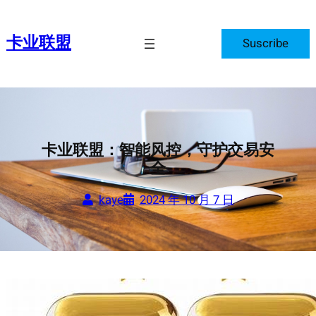
跳
至
卡业联盟
Suscribe
内
容
卡业联盟：智能风控，守护交易安
全
kaye
2024 年 10 月 7 日