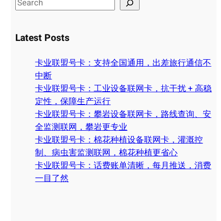
S
e
a
Latest Posts
r
c
卡业联盟号卡：支持全国通用，出差旅行通信不
h
中断
卡业联盟号卡：工业设备联网卡，抗干扰 + 高稳
定性，保障生产运行
卡业联盟号卡：攀岩设备联网卡，路线查询、安
全监测联网，攀岩更专业
卡业联盟号卡：棉花种植设备联网卡，灌溉控
制、病虫害监测联网，棉花种植更省心
卡业联盟号卡：话费账单清晰，每月推送，消费
一目了然