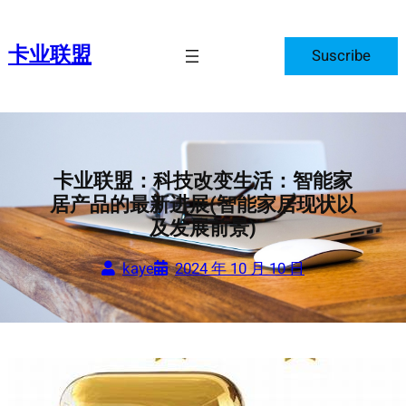
跳
至
卡业联盟
Suscribe
内
容
卡业联盟：科技改变生活：智能家
居产品的最新进展(智能家居现状以
及发展前景)
kaye
2024 年 10 月 10 日