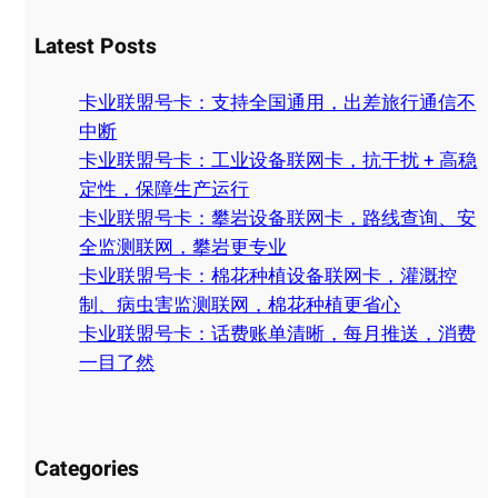
a
Latest Posts
r
c
卡业联盟号卡：支持全国通用，出差旅行通信不
h
中断
卡业联盟号卡：工业设备联网卡，抗干扰 + 高稳
定性，保障生产运行
卡业联盟号卡：攀岩设备联网卡，路线查询、安
全监测联网，攀岩更专业
卡业联盟号卡：棉花种植设备联网卡，灌溉控
制、病虫害监测联网，棉花种植更省心
卡业联盟号卡：话费账单清晰，每月推送，消费
一目了然
Categories