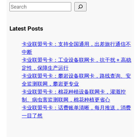
S
e
a
Latest Posts
r
c
卡业联盟号卡：支持全国通用，出差旅行通信不
h
中断
卡业联盟号卡：工业设备联网卡，抗干扰 + 高稳
定性，保障生产运行
卡业联盟号卡：攀岩设备联网卡，路线查询、安
全监测联网，攀岩更专业
卡业联盟号卡：棉花种植设备联网卡，灌溉控
制、病虫害监测联网，棉花种植更省心
卡业联盟号卡：话费账单清晰，每月推送，消费
一目了然