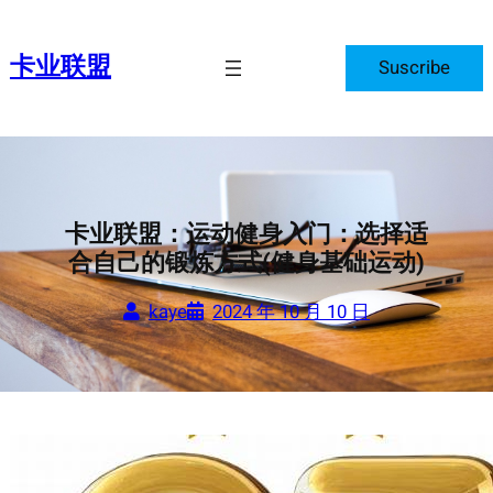
跳
至
卡业联盟
Suscribe
内
容
卡业联盟：运动健身入门：选择适
合自己的锻炼方式(健身基础运动)
kaye
2024 年 10 月 10 日