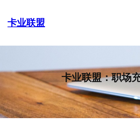
跳
至
内
卡业联盟
容
卡业联盟：职场充