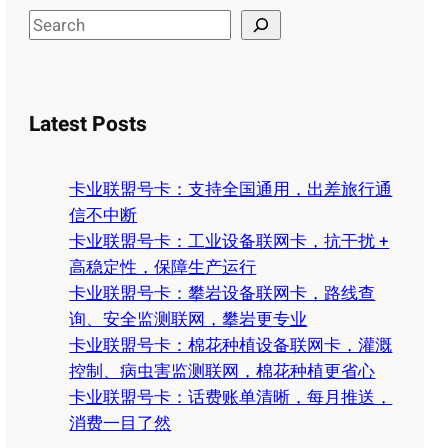
S
e
a
r
Latest Posts
c
h
卡业联盟号卡：支持全国通用，出差旅行通
信不中断
卡业联盟号卡：工业设备联网卡，抗干扰 +
高稳定性，保障生产运行
卡业联盟号卡：攀岩设备联网卡，路线查
询、安全监测联网，攀岩更专业
卡业联盟号卡：棉花种植设备联网卡，灌溉
控制、病虫害监测联网，棉花种植更省心
卡业联盟号卡：话费账单清晰，每月推送，
消费一目了然