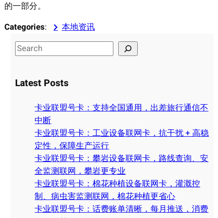
的一部分。
Categories
:
本地资讯
S
e
a
Latest Posts
r
c
卡业联盟号卡：支持全国通用，出差旅行通信不
h
中断
卡业联盟号卡：工业设备联网卡，抗干扰 + 高稳
定性，保障生产运行
卡业联盟号卡：攀岩设备联网卡，路线查询、安
全监测联网，攀岩更专业
卡业联盟号卡：棉花种植设备联网卡，灌溉控
制、病虫害监测联网，棉花种植更省心
卡业联盟号卡：话费账单清晰，每月推送，消费