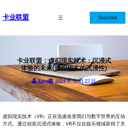
跳
至
卡业联盟
Suscribe
内
容
卡业联盟：虚拟现实技术：沉浸式
体验的未来(虚拟现实的沉浸性)
kaye
2024 年 10 月 27 日
虚拟现实技术（VR）正在迅速改变我们与数字世界的互动
方式。通过创造沉浸式体验，VR不仅在娱乐领域获得了关