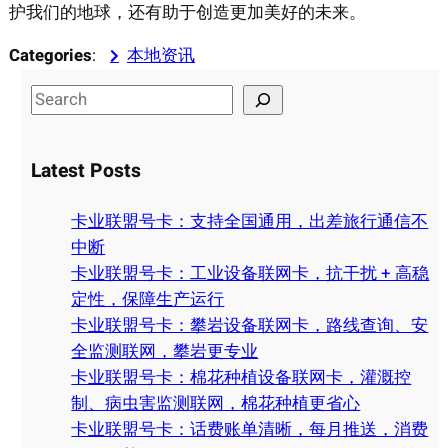
护我们的地球，还有助于创造更加美好的未来。
Categories
:
本地资讯
S
e
a
Latest Posts
r
c
卡业联盟号卡：支持全国通用，出差旅行通信不
h
中断
卡业联盟号卡：工业设备联网卡，抗干扰 + 高稳
定性，保障生产运行
卡业联盟号卡：攀岩设备联网卡，路线查询、安
全监测联网，攀岩更专业
卡业联盟号卡：棉花种植设备联网卡，灌溉控
制、病虫害监测联网，棉花种植更省心
卡业联盟号卡：话费账单清晰，每月推送，消费