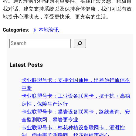
程。通过理解心理健康的重要性、实践正念冥想、积极自
我对话、建立支持系统以及保持身体健康，我们可以有效
地提升心理状态，享受更快乐、更充实的生活。
Categories
:
本地资讯
S
e
a
Latest Posts
r
c
卡业联盟号卡：支持全国通用，出差旅行通信不
h
中断
卡业联盟号卡：工业设备联网卡，抗干扰 + 高稳
定性，保障生产运行
卡业联盟号卡：攀岩设备联网卡，路线查询、安
全监测联网，攀岩更专业
卡业联盟号卡：棉花种植设备联网卡，灌溉控
制、病虫害监测联网，棉花种植更省心